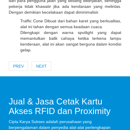
dari para pengguna jalan yang sedang dikerjakan, sehingga
pekerja tidak khawatir jika ada kendaraan yang melintas.
Dengan demikian kecelakaan dapat diminimalisir.
Traffic Cone Dibuat dari bahan karet yang berkualitas,
alat ini tahan dengan semua keadaan cuaca.
Dilengkapi dengan warna spotlight yang dapat
memantulkan balik cahaya ketika terkena lampu
kenderaan, alat ini akan sangat berguna dalam kondisi
gelap.
PREV
NEXT
Jual & Jasa Cetak Kartu
Akses RFID dan Proximity
Cipta Karya Sukses adalah perusahaan yang
berpengalaman dalam penyedia alat-alat perlengkapan