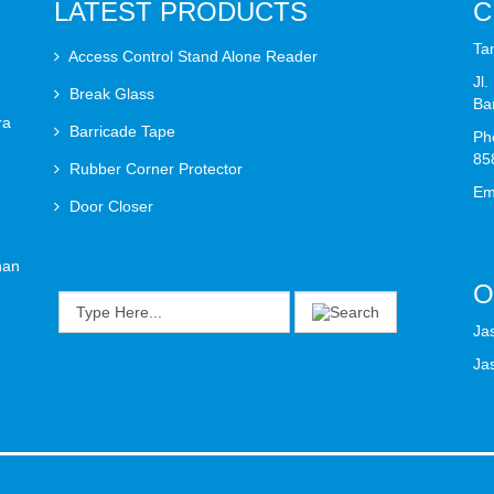
LATEST PRODUCTS
C
Ta
Access Control Stand Alone Reader
Jl
Break Glass
Ba
ra
Barricade Tape
Ph
85
Rubber Corner Protector
Em
Door Closer
han
O
Ja
Ja